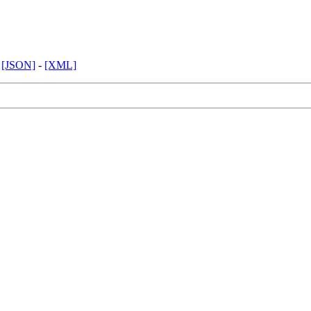
-
[JSON]
-
[XML]