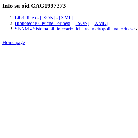
Info su oid CAG1997373
Librinlinea
-
[JSON]
-
[XML]
Biblioteche Civiche Torinesi
-
[JSON]
-
[XML]
SBAM - Sistema bibliotecario dell'area metropolitana torinese
Home page