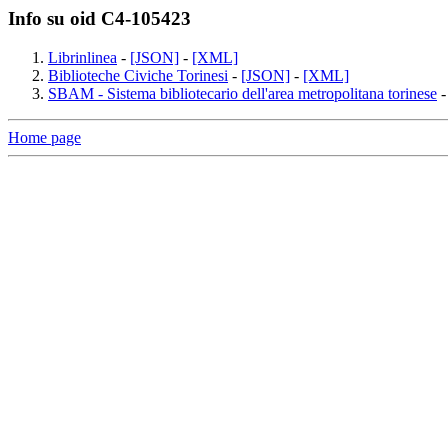
Info su oid C4-105423
Librinlinea
-
[JSON]
-
[XML]
Biblioteche Civiche Torinesi
-
[JSON]
-
[XML]
SBAM - Sistema bibliotecario dell'area metropolitana torinese
Home page