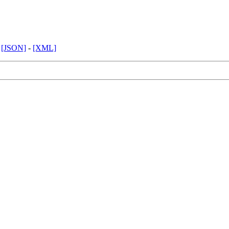
-
[JSON]
-
[XML]