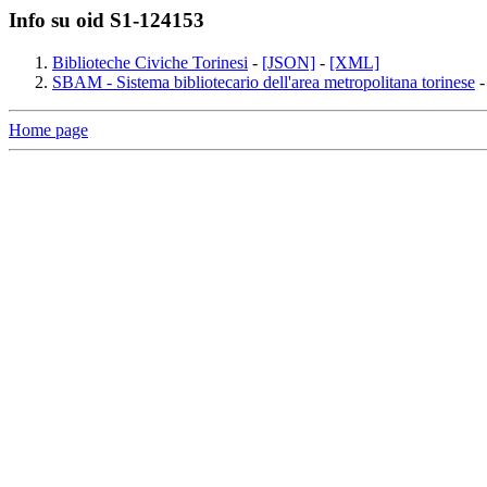
Info su oid S1-124153
Biblioteche Civiche Torinesi
-
[JSON]
-
[XML]
SBAM - Sistema bibliotecario dell'area metropolitana torinese
Home page