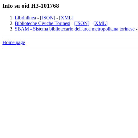
Info su oid H3-101768
Librinlinea
-
[JSON]
-
[XML]
Biblioteche Civiche Torinesi
-
[JSON]
-
[XML]
SBAM - Sistema bibliotecario dell'area metropolitana torinese
Home page