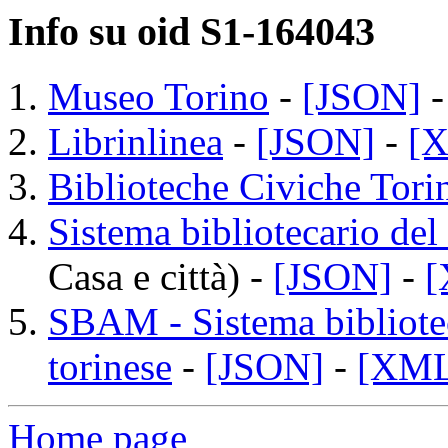
Info su oid S1-164043
Museo Torino
-
[JSON]
Librinlinea
-
[JSON]
-
[
Biblioteche Civiche Tori
Sistema bibliotecario del
Casa e città) -
[JSON]
-
[
SBAM - Sistema bibliotec
torinese
-
[JSON]
-
[XML
Home page