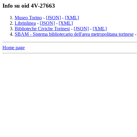
Info su oid 4V-27663
Museo Torino
-
[JSON]
-
[XML]
Librinlinea
-
[JSON]
-
[XML]
Biblioteche Civiche Torinesi
-
[JSON]
-
[XML]
SBAM - Sistema bibliotecario dell'area metropolitana torinese
Home page