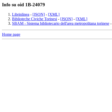
Info su oid 1B-24079
Librinlinea
-
[JSON]
-
[XML]
Biblioteche Civiche Torinesi
-
[JSON]
-
[XML]
SBAM - Sistema bibliotecario dell'area metropolitana torinese
Home page