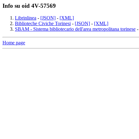
Info su oid 4V-57569
Librinlinea
-
[JSON]
-
[XML]
Biblioteche Civiche Torinesi
-
[JSON]
-
[XML]
SBAM - Sistema bibliotecario dell'area metropolitana torinese
Home page