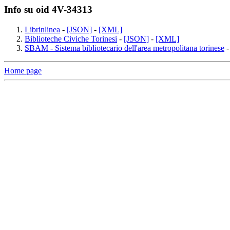
Info su oid 4V-34313
Librinlinea
-
[JSON]
-
[XML]
Biblioteche Civiche Torinesi
-
[JSON]
-
[XML]
SBAM - Sistema bibliotecario dell'area metropolitana torinese
Home page