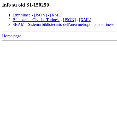
Info su oid S1-150250
Librinlinea
-
[JSON]
-
[XML]
Biblioteche Civiche Torinesi
-
[JSON]
-
[XML]
SBAM - Sistema bibliotecario dell'area metropolitana torinese
Home page