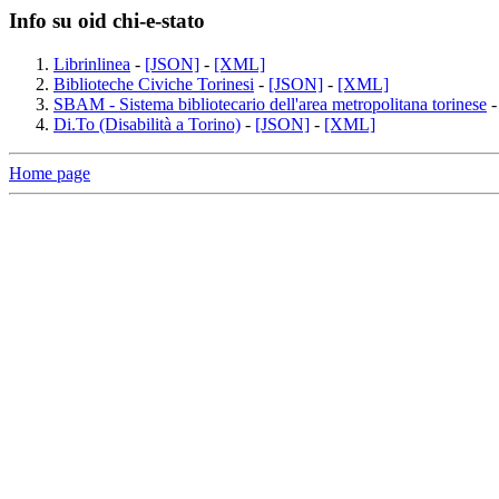
Info su oid chi-e-stato
Librinlinea
-
[JSON]
-
[XML]
Biblioteche Civiche Torinesi
-
[JSON]
-
[XML]
SBAM - Sistema bibliotecario dell'area metropolitana torinese
Di.To (Disabilità a Torino)
-
[JSON]
-
[XML]
Home page