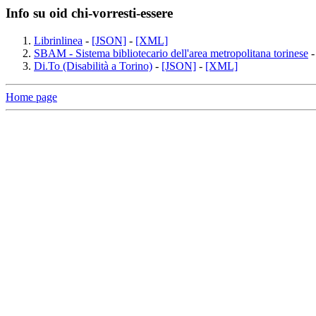
Info su oid chi-vorresti-essere
Librinlinea
-
[JSON]
-
[XML]
SBAM - Sistema bibliotecario dell'area metropolitana torinese
Di.To (Disabilità a Torino)
-
[JSON]
-
[XML]
Home page