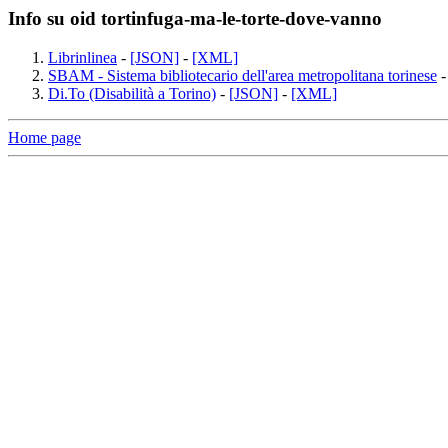
Info su oid tortinfuga-ma-le-torte-dove-vanno
Librinlinea
-
[JSON]
-
[XML]
SBAM - Sistema bibliotecario dell'area metropolitana torinese
Di.To (Disabilità a Torino)
-
[JSON]
-
[XML]
Home page