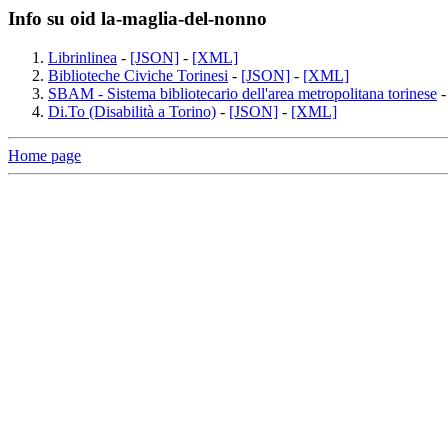
Info su oid la-maglia-del-nonno
Librinlinea
-
[JSON]
-
[XML]
Biblioteche Civiche Torinesi
-
[JSON]
-
[XML]
SBAM - Sistema bibliotecario dell'area metropolitana torinese
Di.To (Disabilità a Torino)
-
[JSON]
-
[XML]
Home page