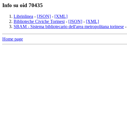
Info su oid 70435
Librinlinea
-
[JSON]
-
[XML]
Biblioteche Civiche Torinesi
-
[JSON]
-
[XML]
SBAM - Sistema bibliotecario dell'area metropolitana torinese
Home page