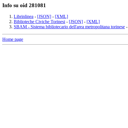
Info su oid 281081
Librinlinea
-
[JSON]
-
[XML]
Biblioteche Civiche Torinesi
-
[JSON]
-
[XML]
SBAM - Sistema bibliotecario dell'area metropolitana torinese
Home page