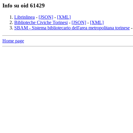
Info su oid 61429
Librinlinea
-
[JSON]
-
[XML]
Biblioteche Civiche Torinesi
-
[JSON]
-
[XML]
SBAM - Sistema bibliotecario dell'area metropolitana torinese
Home page