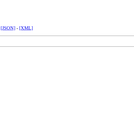
-
[JSON]
-
[XML]