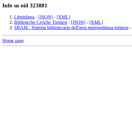
Info su oid 323881
Librinlinea
-
[JSON]
-
[XML]
Biblioteche Civiche Torinesi
-
[JSON]
-
[XML]
SBAM - Sistema bibliotecario dell'area metropolitana torinese
Home page