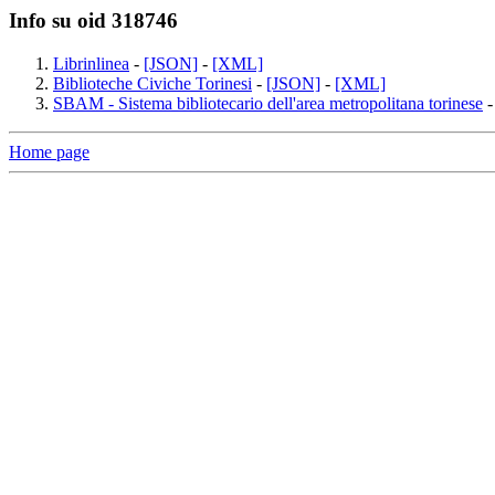
Info su oid 318746
Librinlinea
-
[JSON]
-
[XML]
Biblioteche Civiche Torinesi
-
[JSON]
-
[XML]
SBAM - Sistema bibliotecario dell'area metropolitana torinese
Home page