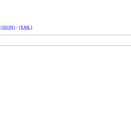
-
[JSON]
-
[XML]