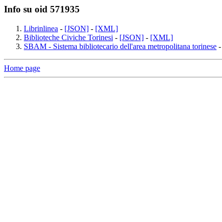
Info su oid 571935
Librinlinea
-
[JSON]
-
[XML]
Biblioteche Civiche Torinesi
-
[JSON]
-
[XML]
SBAM - Sistema bibliotecario dell'area metropolitana torinese
Home page