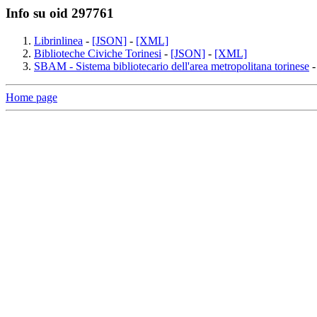
Info su oid 297761
Librinlinea
-
[JSON]
-
[XML]
Biblioteche Civiche Torinesi
-
[JSON]
-
[XML]
SBAM - Sistema bibliotecario dell'area metropolitana torinese
Home page