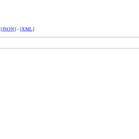
-
[JSON]
-
[XML]