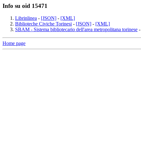
Info su oid 15471
Librinlinea
-
[JSON]
-
[XML]
Biblioteche Civiche Torinesi
-
[JSON]
-
[XML]
SBAM - Sistema bibliotecario dell'area metropolitana torinese
Home page