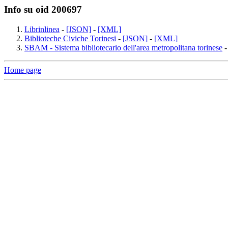
Info su oid 200697
Librinlinea
-
[JSON]
-
[XML]
Biblioteche Civiche Torinesi
-
[JSON]
-
[XML]
SBAM - Sistema bibliotecario dell'area metropolitana torinese
Home page