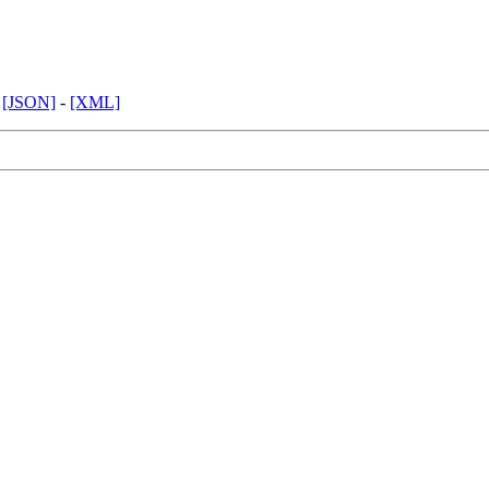
-
[JSON]
-
[XML]