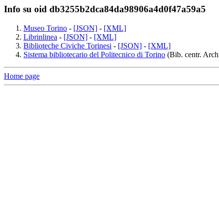
Info su oid db3255b2dca84da98906a4d0f47a59a5
Museo Torino
-
[JSON]
-
[XML]
Librinlinea
-
[JSON]
-
[XML]
Biblioteche Civiche Torinesi
-
[JSON]
-
[XML]
Sistema bibliotecario del Politecnico di Torino
(Bib. centr. Archi
Home page