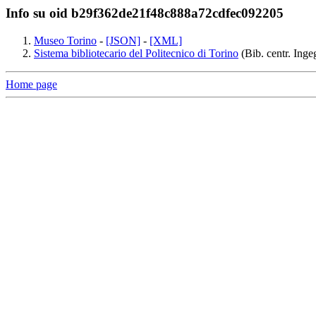
Info su oid b29f362de21f48c888a72cdfec092205
Museo Torino
-
[JSON]
-
[XML]
Sistema bibliotecario del Politecnico di Torino
(Bib. centr. Inge
Home page