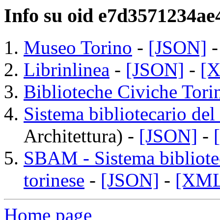
Info su oid e7d3571234a
Museo Torino
-
[JSON]
Librinlinea
-
[JSON]
-
[
Biblioteche Civiche Tori
Sistema bibliotecario del
Architettura) -
[JSON]
-
SBAM - Sistema bibliotec
torinese
-
[JSON]
-
[XML
Home page