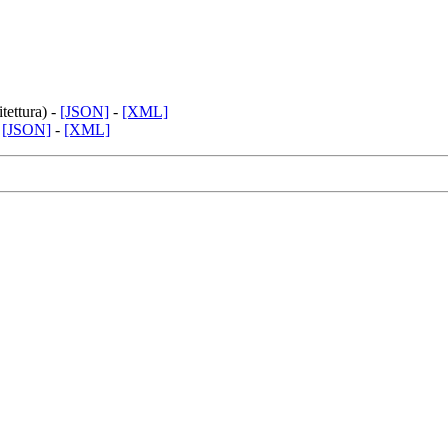
tettura) -
[JSON]
-
[XML]
-
[JSON]
-
[XML]