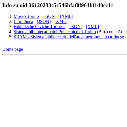
Info su oid 36120233c5c546bfaf0f964bf1d0ec41
Museo Torino
-
[JSON]
-
[XML]
Librinlinea
-
[JSON]
-
[XML]
Biblioteche Civiche Torinesi
-
[JSON]
-
[XML]
Sistema bibliotecario del Politecnico di Torino
(Bib. centr. Archi
SBAM - Sistema bibliotecario dell'area metropolitana torinese
Home page