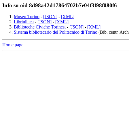
Info su oid 8d98a42d17864702b7e04f3f98f080f6
Museo Torino
-
[JSON]
-
[XML]
Librinlinea
-
[JSON]
-
[XML]
Biblioteche Civiche Torinesi
-
[JSON]
-
[XML]
Sistema bibliotecario del Politecnico di Torino
(Bib. centr. Archi
Home page