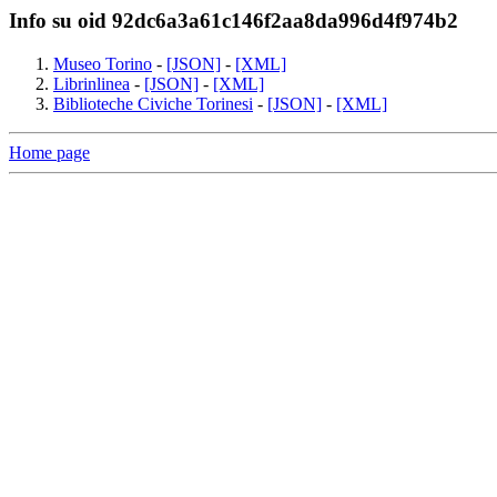
Info su oid 92dc6a3a61c146f2aa8da996d4f974b2
Museo Torino
-
[JSON]
-
[XML]
Librinlinea
-
[JSON]
-
[XML]
Biblioteche Civiche Torinesi
-
[JSON]
-
[XML]
Home page