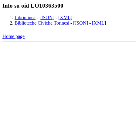
Info su oid LO10363500
Librinlinea
-
[JSON]
-
[XML]
Biblioteche Civiche Torinesi
-
[JSON]
-
[XML]
Home page