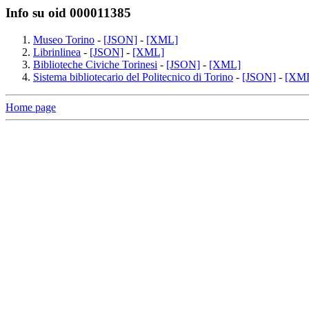
Info su oid 000011385
Museo Torino
-
[JSON]
-
[XML]
Librinlinea
-
[JSON]
-
[XML]
Biblioteche Civiche Torinesi
-
[JSON]
-
[XML]
Sistema bibliotecario del Politecnico di Torino
-
[JSON]
-
[XM
Home page