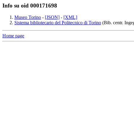
Info su oid 000171698
Museo Torino
-
[JSON]
-
[XML]
Sistema bibliotecario del Politecnico di Torino
(Bib. centr. Inge
Home page