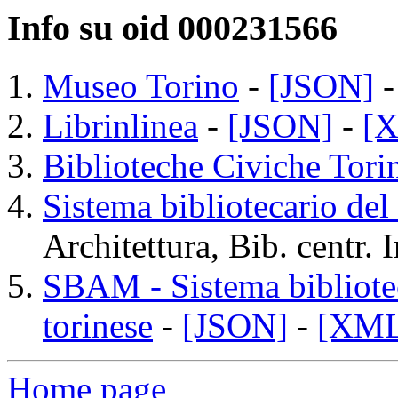
Info su oid 000231566
Museo Torino
-
[JSON]
Librinlinea
-
[JSON]
-
[
Biblioteche Civiche Tori
Sistema bibliotecario del
Architettura, Bib. centr. 
SBAM - Sistema bibliotec
torinese
-
[JSON]
-
[XML
Home page