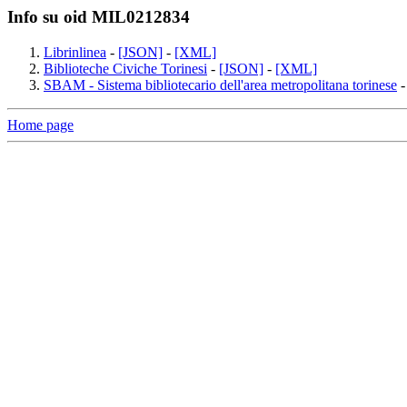
Info su oid MIL0212834
Librinlinea
-
[JSON]
-
[XML]
Biblioteche Civiche Torinesi
-
[JSON]
-
[XML]
SBAM - Sistema bibliotecario dell'area metropolitana torinese
Home page